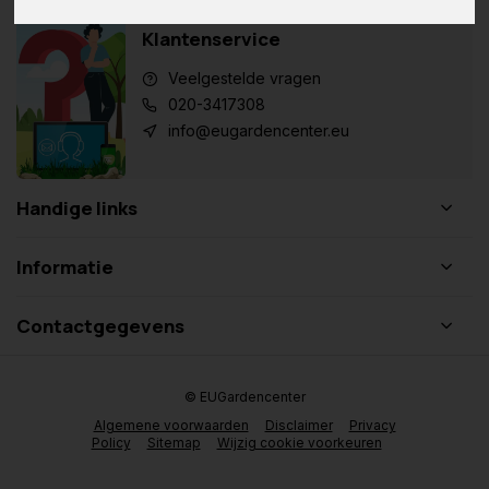
Klantenservice
Veelgestelde vragen
020-3417308
info@eugardencenter.eu
Handige links
Informatie
Contactgegevens
© EUGardencenter
Algemene voorwaarden
Disclaimer
Privacy
Policy
Sitemap
Wijzig cookie voorkeuren