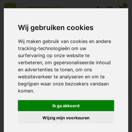
0
Wij gebruiken cookies
Wij maken gebruik van cookies en andere
el Europa
14 Dagen retourrecht
Beste klantenservice
tracking-technologieën om uw
surfervaring op onze website te
Terug
verbeteren, om gepersonaliseerde inhoud
Producten getagd met 90cm
en advertenties te tonen, om ons
websiteverkeer te analyseren en om te
begrijpen waar onze bezoekers vandaan
Filters
komen.
Ik ga akkoord
Wijzig mijn voorkeuren
eel Europa
14 Dagen retourrecht
Beste klantenservice