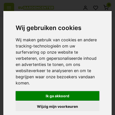
0
el Europa
14 Dagen retourrecht
Beste klantenservice
Wij gebruiken cookies
Terug
Wij maken gebruik van cookies en andere
Producten getagd met Aarde A+B
tracking-technologieën om uw
surfervaring op onze website te
Filters
verbeteren, om gepersonaliseerde inhoud
en advertenties te tonen, om ons
websiteverkeer te analyseren en om te
begrijpen waar onze bezoekers vandaan
komen.
Atami B'cuzz Aarde
€11,80
Ik ga akkoord
Wijzig mijn voorkeuren