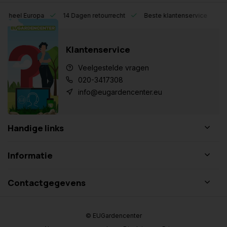
eel Europa
14 Dagen retourrecht
Beste klantenservice
Klantenservice
Veelgestelde vragen
020-3417308
info@eugardencenter.eu
Handige links
Informatie
Contactgegevens
© EUGardencenter