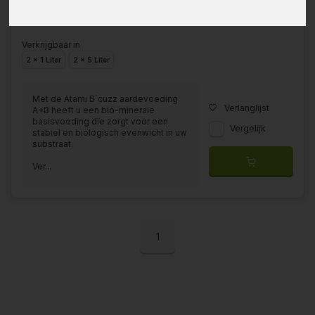
Verkrijgbaar in
2 x 1 Liter
2 x 5 Liter
Met de Atami B`cuzz aardevoeding
Verlanglijst
A+B heeft u een bio-minerale
basisvoeding die zorgt voor een
Vergelijk
stabiel en biologisch evenwicht in uw
substraat.
Ver...
1