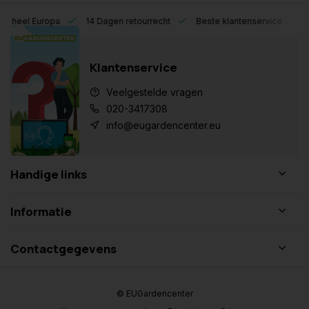
eel Europa
14 Dagen retourrecht
Beste klantenservice
Klantenservice
Veelgestelde vragen
020-3417308
info@eugardencenter.eu
Handige links
Informatie
Contactgegevens
© EUGardencenter