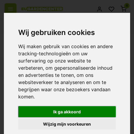
0
el Europa
14 Dagen retourrecht
Beste klantenservice
Wij gebruiken cookies
Terug
Wij maken gebruik van cookies en andere
Producten getagd met Additief
tracking-technologieën om uw
surfervaring op onze website te
Filters
verbeteren, om gepersonaliseerde inhoud
en advertenties te tonen, om ons
websiteverkeer te analyseren en om te
begrijpen waar onze bezoekers vandaan
komen.
BioGreen Calgel
€12,50
Ik ga akkoord
Wijzig mijn voorkeuren