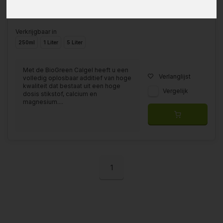
Verkrijgbaar in
250ml
1 Liter
5 Liter
Met de BioGreen Calgel heeft u een
Verlanglijst
volledig oplosbaar additief van hoge
kwaliteit dat bestaat uit een hoge
Vergelijk
dosis stikstof, calcium en
magnesium....
1