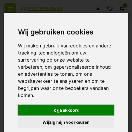
0
el Europa
14 Dagen retourrecht
Beste klantenservice
Wij gebruiken cookies
Terug
Wij maken gebruik van cookies en andere
Producten getagd met air pump
tracking-technologieën om uw
surfervaring op onze website te
Filters
verbeteren, om gepersonaliseerde inhoud
en advertenties te tonen, om ons
websiteverkeer te analyseren en om te
begrijpen waar onze bezoekers vandaan
komen.
AutoPot Luchtpompen
€44,50
Ik ga akkoord
Wijzig mijn voorkeuren