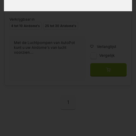
Verkrijgbaar in
4 tot 10 Airdome's
25 tot 30 Aridome's
Met de Luchtpompen van AutoPot
Verlanglijst
kunt u uw Airdome's van lucht
voorzien....
Vergelijk
1