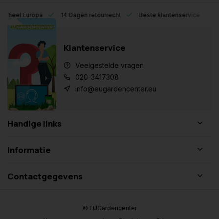
eel Europa
14 Dagen retourrecht
Beste klantenservice
Klantenservice
Veelgestelde vragen
020-3417308
info@eugardencenter.eu
Handige links
Informatie
Contactgegevens
© EUGardencenter