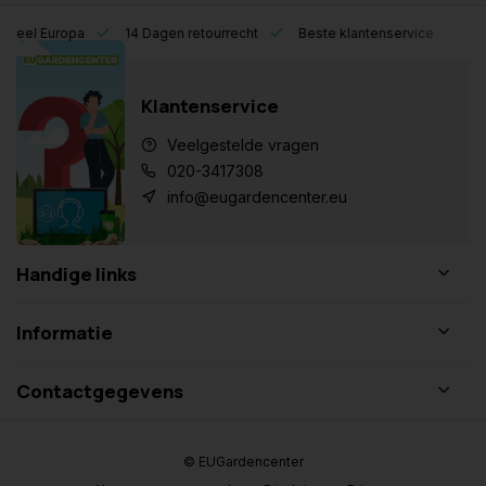
eel Europa
14 Dagen retourrecht
Beste klantenservice
Klantenservice
Veelgestelde vragen
020-3417308
info@eugardencenter.eu
Handige links
Informatie
Contactgegevens
© EUGardencenter