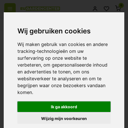
0
el Europa
14 Dagen retourrecht
Beste klantenservice
Wij gebruiken cookies
Terug
Wij maken gebruik van cookies en andere
Producten getagd met algi
tracking-technologieën om uw
surfervaring op onze website te
Filters
verbeteren, om gepersonaliseerde inhoud
en advertenties te tonen, om ons
websiteverkeer te analyseren en om te
begrijpen waar onze bezoekers vandaan
komen.
Plagron Alga Grow
€14,19
Ik ga akkoord
Wijzig mijn voorkeuren