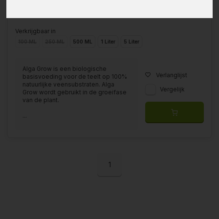
Verkrijgbaar in
100 ML
250 ML
500 ML
1 Liter
5 Liter
Alga Grow is een biologische
Verlanglijst
basisvoeding voor de teelt op 100%
natuurlijke veensubstraten. Alga
Vergelijk
Grow wordt gebruikt in de groeifase
van de plant.
...
1