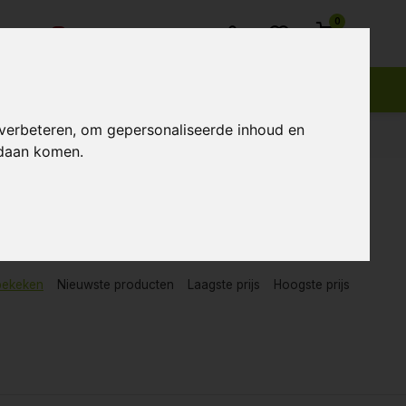
0
Klantenservice
 verbeteren, om gepersonaliseerde inhoud en
ndaan komen.
bekeken
Nieuwste producten
Laagste prijs
Hoogste prijs