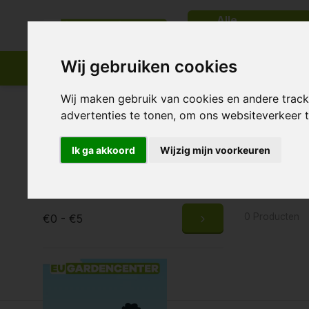
Alle
categorieën
Wij gebruiken cookies
Wij maken gebruik van cookies en andere trac
Passend assortiment
Levering in heel Europa
advertenties te tonen, om ons websiteverkeer
Home
Tags
anti insecten
Ik ga akkoord
Wijzig mijn voorkeuren
Produc
Prijs
0 Producten
€0 - €5