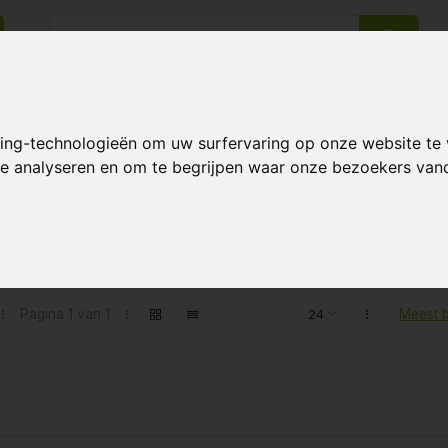
king-technologieën om uw surfervaring op onze website te
14 Dagen retourrecht
Beste klantenservice
 te analyseren en om te begrijpen waar onze bezoekers va
ten getagd met anti insecten
Pagina 1 van 1
Meest 