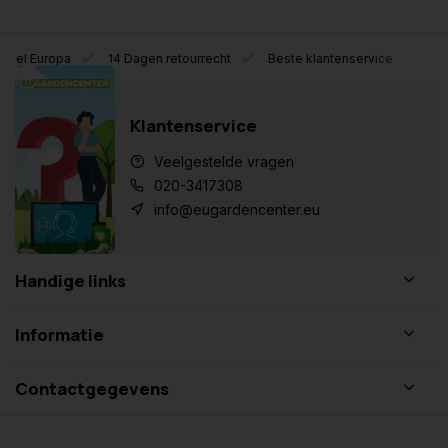
eel Europa
14 Dagen retourrecht
Beste klantenservice
Klantenservice
Veelgestelde vragen
020-3417308
info@eugardencenter.eu
Handige links
Informatie
Contactgegevens