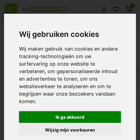
0
el Europa
14 Dagen retourrecht
Beste klantenservice
Wij gebruiken cookies
Terug
Wij maken gebruik van cookies en andere
Producten getagd met aptus fungone
tracking-technologieën om uw
concentraat
surfervaring op onze website te
verbeteren, om gepersonaliseerde inhoud
en advertenties te tonen, om ons
Filters
websiteverkeer te analyseren en om te
begrijpen waar onze bezoekers vandaan
komen.
Aptus Fungone
Concentraat
Ik ga akkoord
€44,30
Wijzig mijn voorkeuren