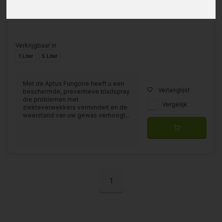
Verkrijgbaar in
1 Liter
5 Liter
Met de Aptus Fungone heeft u een
Verlanglijst
beschermde, preventieve bladspray
die problemen met
Vergelijk
ziekteverwekkers vermindert en de
weerstand van uw gewas verhoogt...
1