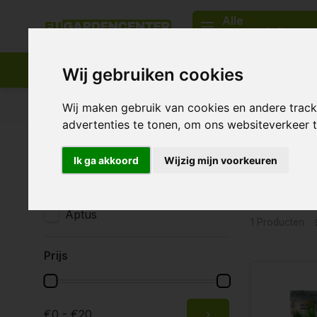
Alle
categorieën
Wij gebruiken cookies
Passend assortiment
Levering in heel Europa
Wij maken gebruik van cookies en andere trac
advertenties te tonen, om ons websiteverkeer
Home
Tags
aptus micromix drip
Ik ga akkoord
Wijzig mijn voorkeuren
Produc
Merken
Alle merken
Aptus
1 Producten
Prijs
€0 - €20