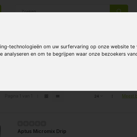
14 Dagen retourrecht
Beste klantenservice
king-technologieën om uw surfervaring op onze website te
 te analyseren en om te begrijpen waar onze bezoekers va
ten getagd met aptus micromix dri
Pagina 1 van 1
Meest 
Aptus Micromix Drip