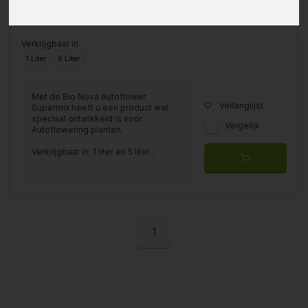
Verkrijgbaar in
1 Liter
5 Liter
Met de Bio Nova Autoflower
Verlanglijst
Supermix heeft u een product wat
speciaal ontwikkeld is voor
Vergelijk
Autoflowering planten.
Verkrijgbaar in: 1 liter en 5 liter...
1