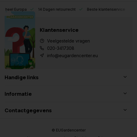
eel Europa
14 Dagen retourrecht
Beste klantenservice
Klantenservice
Veelgestelde vragen
020-3417308
info@eugardencenter.eu
Handige links
Informatie
Contactgegevens
© EUGardencenter