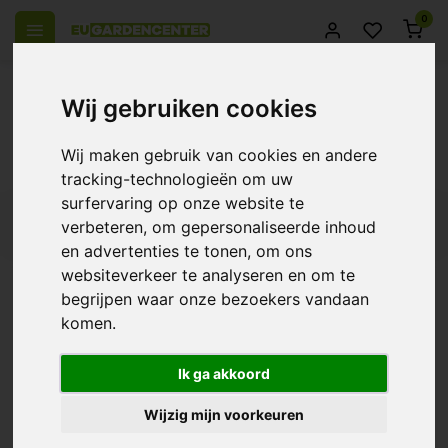
0
el Europa
14 Dagen retourrecht
Beste klantenservice
Wij gebruiken cookies
Terug
Wij maken gebruik van cookies en andere
Producten getagd met Autoflower
tracking-technologieën om uw
surfervaring op onze website te
Filters
verbeteren, om gepersonaliseerde inhoud
en advertenties te tonen, om ons
websiteverkeer te analyseren en om te
begrijpen waar onze bezoekers vandaan
komen.
Bio Nova Autoflower
Supermix
€17,49
Ik ga akkoord
Wijzig mijn voorkeuren