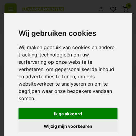
0
el Europa
14 Dagen retourrecht
Beste klantenservice
Wij gebruiken cookies
Terug
Wij maken gebruik van cookies en andere
Producten getagd met AutoPot AQUAbox
tracking-technologieën om uw
Straight
surfervaring op onze website te
verbeteren, om gepersonaliseerde inhoud
en advertenties te tonen, om ons
Filters
websiteverkeer te analyseren en om te
begrijpen waar onze bezoekers vandaan
komen.
AutoPot AQUAbox
Straight
Ik ga akkoord
€29,95
Wijzig mijn voorkeuren