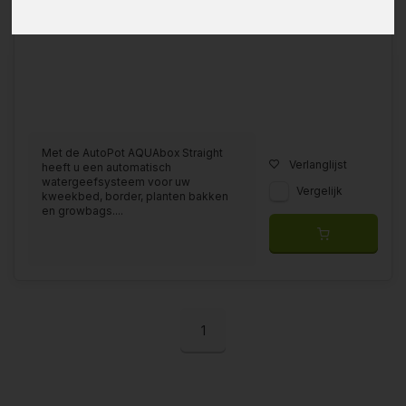
Met de AutoPot AQUAbox Straight
Verlanglijst
heeft u een automatisch
watergeefsysteem voor uw
Vergelijk
kweekbed, border, planten bakken
en growbags....
1