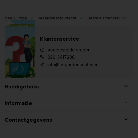
eel Europa
14 Dagen retourrecht
Beste klantenservice
Klantenservice
Veelgestelde vragen
020-3417308
info@eugardencenter.eu
Handige links
Informatie
Contactgegevens