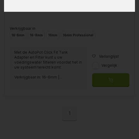
Verkrijgbaar in
16-6mm
16-9mm
16mm
16mm Professional
Met de AutoPot Click Fit Tank
Verlanglijst
Adapter en Filter kunt u uw
voedingswater filteren voordat het in
Vergelijk
uw systeem terecht komt.
Verkrijgbaar in: 16-6mm |...
1