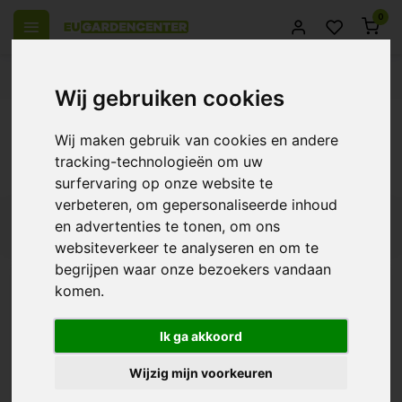
0
el Europa
14 Dagen retourrecht
Beste klantenservice
Wij gebruiken cookies
Terug
Wij maken gebruik van cookies en andere
Producten getagd met AutoPot Click Fit
tracking-technologieën om uw
Tank Adapter en Filter
surfervaring op onze website te
verbeteren, om gepersonaliseerde inhoud
en advertenties te tonen, om ons
Filters
websiteverkeer te analyseren en om te
begrijpen waar onze bezoekers vandaan
komen.
AutoPot Click Fit Tank
Adapter en Filter
Ik ga akkoord
€12,95
Wijzig mijn voorkeuren