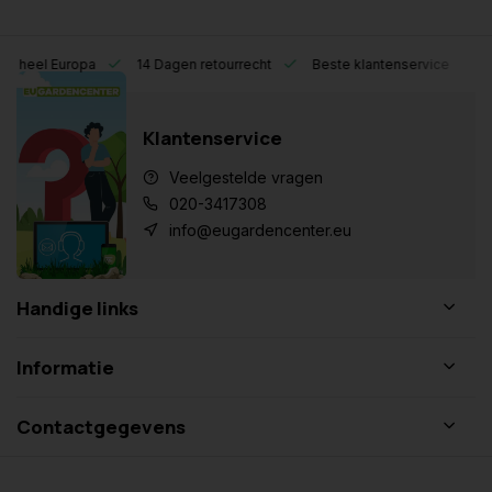
eel Europa
14 Dagen retourrecht
Beste klantenservice
Klantenservice
Veelgestelde vragen
020-3417308
info@eugardencenter.eu
Handige links
Informatie
Contactgegevens