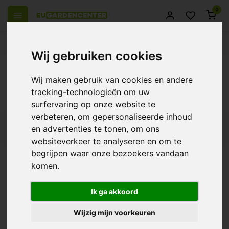
0
el Europa
14 Dagen retourrecht
Beste klantenservice
Wij gebruiken cookies
Terug
Wij maken gebruik van cookies en andere
Producten getagd met AutoPot
tracking-technologieën om uw
Standaard 47 liter Watervat
surfervaring op onze website te
verbeteren, om gepersonaliseerde inhoud
en advertenties te tonen, om ons
Filters
websiteverkeer te analyseren en om te
begrijpen waar onze bezoekers vandaan
komen.
AutoPot Standaard 47
liter Watervat
Ik ga akkoord
€19,95
Wijzig mijn voorkeuren