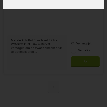
Met de AutoPot Standaard 47 liter
Verlanglijst
Watervat kunt u uw watervat
verhogen om de zwaartekracht druk
Vergelijk
te optimaliseren....
1