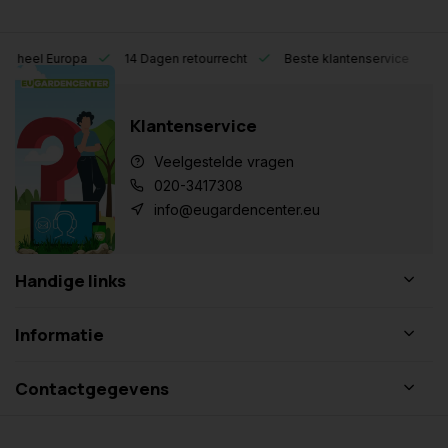
eel Europa
14 Dagen retourrecht
Beste klantenservice
Klantenservice
Veelgestelde vragen
020-3417308
info@eugardencenter.eu
Handige links
Informatie
Contactgegevens