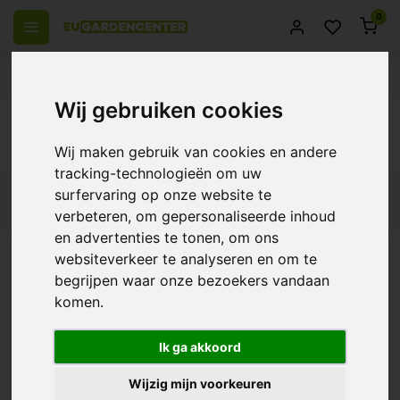
0
el Europa
14 Dagen retourrecht
Beste klantenservice
Wij gebruiken cookies
Terug
Producten getagd met Bestrijdingsmiddel
Wij maken gebruik van cookies en andere
tracking-technologieën om uw
surfervaring op onze website te
Filters
verbeteren, om gepersonaliseerde inhoud
en advertenties te tonen, om ons
websiteverkeer te analyseren en om te
begrijpen waar onze bezoekers vandaan
Gout Bio Bug Kill
komen.
€21,95
Ik ga akkoord
Wijzig mijn voorkeuren