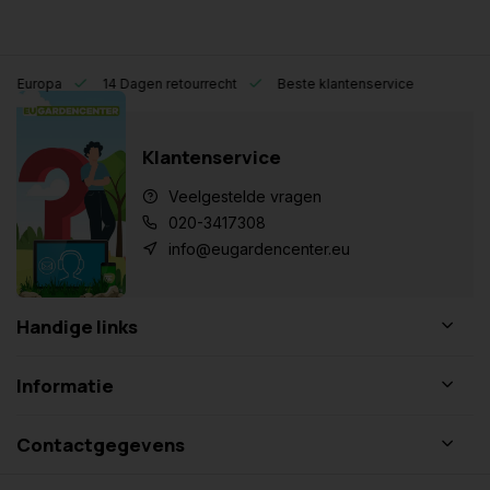
eel Europa
14 Dagen retourrecht
Beste klantenservice
Klantenservice
Veelgestelde vragen
020-3417308
info@eugardencenter.eu
Handige links
Informatie
Contactgegevens