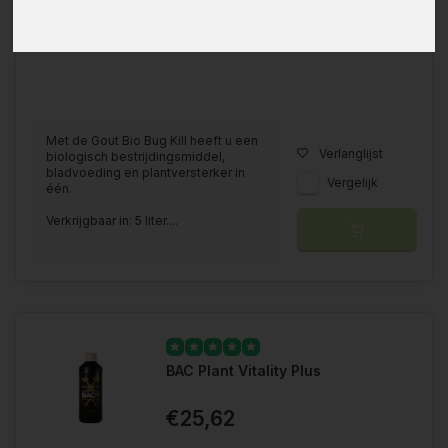
Met de Gout Bio Bug Kill heeft u een
Verlanglijst
biologisch bestrijdingsmiddel,
bladvoeding en plantversterker in
Vergelijk
één.
Verkrijgbaar in: 5 liter....
BAC Plant Vitality Plus
€25,62