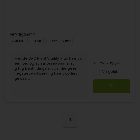
Verkrijgbaar in
250 ML
500 ML
1 Liter
5 liter
Met de BAC Plant Vitality Plus heeft u
Verlanglijst
een biologisch afbreekbaar, niet
giftig bestrijdingsmiddel die geen
Vergelijk
negatieve uitwerking heeft op het
gewas of ...
1