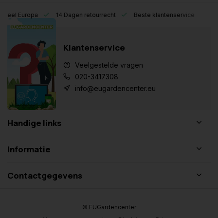
eel Europa
14 Dagen retourrecht
Beste klantenservice
Klantenservice
Veelgestelde vragen
020-3417308
info@eugardencenter.eu
Handige links
Informatie
Contactgegevens
© EUGardencenter