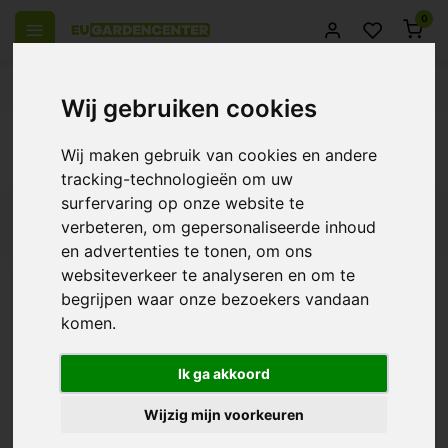
0
el Europa
14 Dagen retourrecht
Beste klantenservice
Wij gebruiken cookies
Terug
Wij maken gebruik van cookies en andere
Producten getagd met bio Korrels
tracking-technologieën om uw
surfervaring op onze website te
Filters
verbeteren, om gepersonaliseerde inhoud
en advertenties te tonen, om ons
websiteverkeer te analyseren en om te
begrijpen waar onze bezoekers vandaan
komen.
BAC Bio Korrels
€14,40
Ik ga akkoord
Wijzig mijn voorkeuren