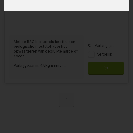
Met de BAC bio korrels heeft u een
Verlanglijst
biologische meststof voor het
opwaarderen van gebruikte aarde of
Vergelijk
cocos.
Verkrijgbaar in: 4.5kg Emmer....
1