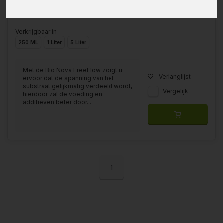
Verkrijgbaar in
250 ML
1 Liter
5 Liter
Met de Bio Nova FreeFlow zorgt u
Verlanglijst
ervoor dat de spanning van het
substraat gelijkmatig verdeeld wordt,
Vergelijk
hierdoor zal de voeding en
additieven beter door...
1