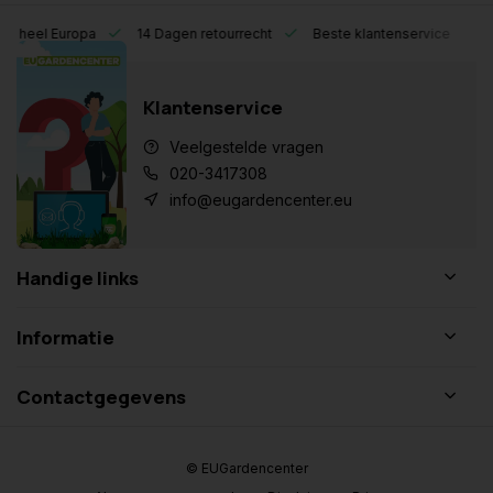
eel Europa
14 Dagen retourrecht
Beste klantenservice
Klantenservice
Veelgestelde vragen
020-3417308
info@eugardencenter.eu
Handige links
Informatie
Contactgegevens
© EUGardencenter