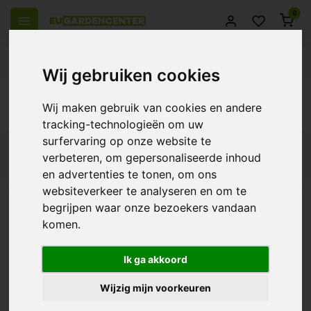
0
el Europa
14 Dagen retourrecht
Beste klantenservice
Wij gebruiken cookies
Terug
Wij maken gebruik van cookies en andere
Producten getagd met bio nova freeflow
tracking-technologieën om uw
surfervaring op onze website te
Filters
verbeteren, om gepersonaliseerde inhoud
en advertenties te tonen, om ons
websiteverkeer te analyseren en om te
begrijpen waar onze bezoekers vandaan
komen.
Bio Nova FreeFlow
€20,29
Ik ga akkoord
Wijzig mijn voorkeuren