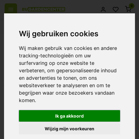
0
el Europa
14 Dagen retourrecht
Beste klantenservice
Wij gebruiken cookies
Terug
Wij maken gebruik van cookies en andere
Producten getagd met bio nova micromix
tracking-technologieën om uw
surfervaring op onze website te
Filters
verbeteren, om gepersonaliseerde inhoud
en advertenties te tonen, om ons
websiteverkeer te analyseren en om te
begrijpen waar onze bezoekers vandaan
komen.
Bio Nova Micromix
€10,63
Ik ga akkoord
Wijzig mijn voorkeuren