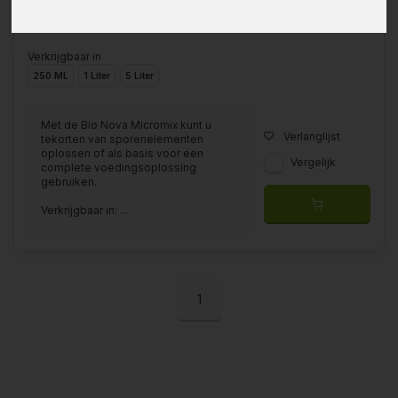
Verkrijgbaar in
250 ML
1 Liter
5 Liter
Met de Bio Nova Micromix kunt u
Verlanglijst
tekorten van sporenelementen
oplossen of als basis voor een
Vergelijk
complete voedingsoplossing
gebruiken.
Verkrijgbaar in: ...
1