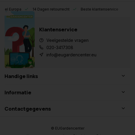
eel Europa
14 Dagen retourrecht
Beste klantenservice
Klantenservice
Veelgestelde vragen
020-3417308
info@eugardencenter.eu
Handige links
Informatie
Contactgegevens
© EUGardencenter