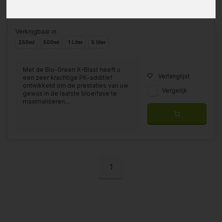
Verkrijgbaar in
250ml
500ml
1 Liter
5 liter
Met de Bio-Green X-Blast heeft u
Verlanglijst
een zeer krachtige PK-additief
ontwikkeld om de prestaties van uw
Vergelijk
gewas in de laatste bloeifase te
maximaliseren....
1