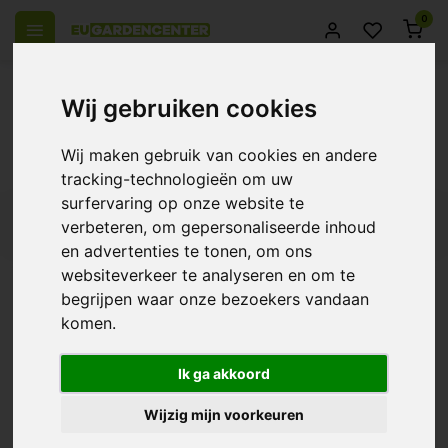
0
el Europa
14 Dagen retourrecht
Beste klantenservice
Wij gebruiken cookies
Terug
Wij maken gebruik van cookies en andere
Producten getagd met BioGreen X-Blast
tracking-technologieën om uw
surfervaring op onze website te
Filters
verbeteren, om gepersonaliseerde inhoud
en advertenties te tonen, om ons
websiteverkeer te analyseren en om te
begrijpen waar onze bezoekers vandaan
komen.
BioGreen X-Blast
€25,50
Ik ga akkoord
Wijzig mijn voorkeuren