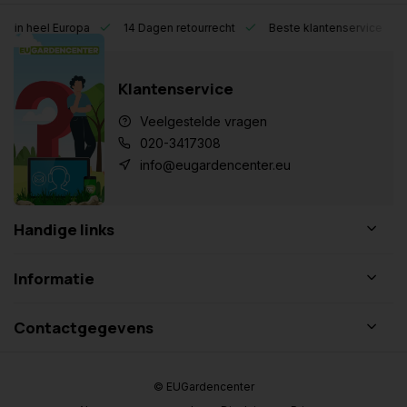
eel Europa
14 Dagen retourrecht
Beste klantenservice
Klantenservice
Veelgestelde vragen
020-3417308
info@eugardencenter.eu
Handige links
Informatie
Contactgegevens
© EUGardencenter