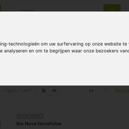
14 Dagen retourrecht
Beste klantenservice
king-technologieën om uw surfervaring op onze website te
 te analyseren en om te begrijpen waar onze bezoekers va
en getagd met blad reiniger
Pagina 1 van 1
Meest 
Bio Nova NovaFoliar