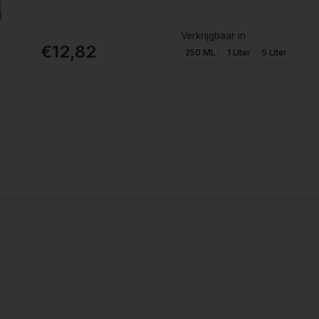
Verkrijgbaar in
€12,82
250 ML
1 Liter
5 Liter