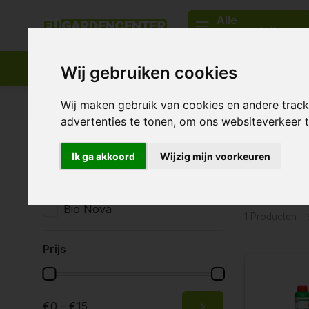
Alle
categorieën
Wij gebruiken cookies
Passend assortiment
Levering in heel Europa
Wij maken gebruik van cookies en andere trac
advertenties te tonen, om ons websiteverkeer
Home
Tags
blad reiniger
Ik ga akkoord
Wijzig mijn voorkeuren
Product
Merken
Alle merken
Bio Nova
1 Producten
Prijs
€0 - €15