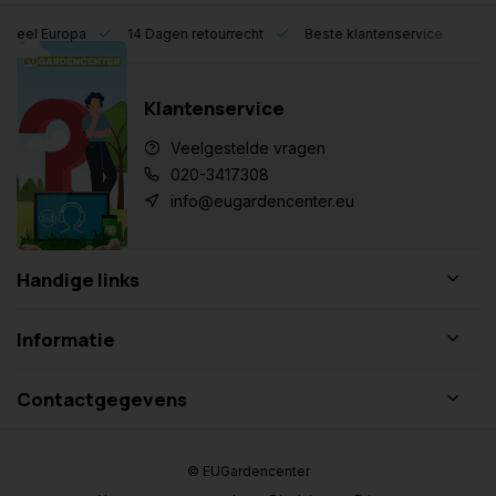
eel Europa
14 Dagen retourrecht
Beste klantenservice
Klantenservice
Veelgestelde vragen
020-3417308
info@eugardencenter.eu
Handige links
Informatie
Contactgegevens
© EUGardencenter