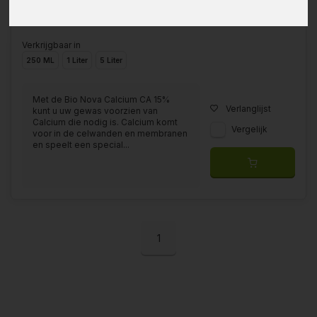
Verkrijgbaar in
250 ML
1 Liter
5 Liter
Met de Bio Nova Calcium CA 15%
Verlanglijst
kunt u uw gewas voorzien van
Calcium die nodig is. Calcium komt
Vergelijk
voor in de celwanden en membranen
en speelt een special...
1