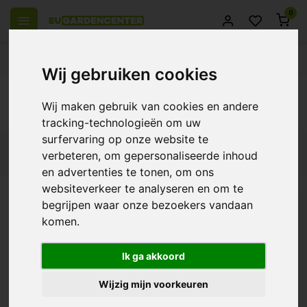
0
el Europa
14 Dagen retourrecht
Beste klantenservice
Wij gebruiken cookies
Terug
Wij maken gebruik van cookies en andere
Producten getagd met CA 15%
tracking-technologieën om uw
surfervaring op onze website te
Filters
verbeteren, om gepersonaliseerde inhoud
en advertenties te tonen, om ons
websiteverkeer te analyseren en om te
begrijpen waar onze bezoekers vandaan
komen.
Bio Nova CA 15%
€7,89
Ik ga akkoord
Wijzig mijn voorkeuren