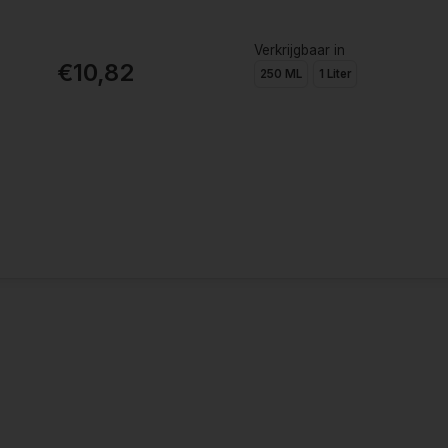
Verkrijgbaar in
€10,82
250 ML
1 Liter