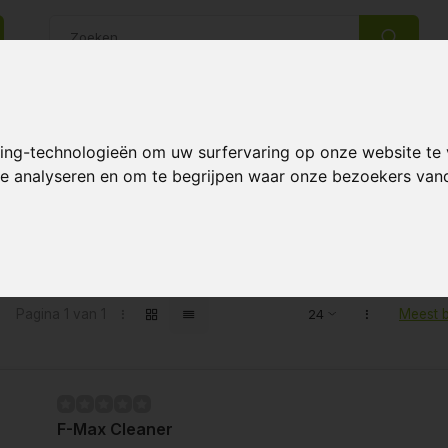
14 Dagen retourrecht
Beste klantenservice
king-technologieën om uw surfervaring op onze website te
 te analyseren en om te begrijpen waar onze bezoekers va
ten getagd met Cleaner
Pagina 1 van 1
Meest 
F-Max Cleaner