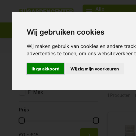
Alle
categorieën
Wij gebruiken cookies
Passend assortiment
Levering in heel Europa
Wij maken gebruik van cookies en andere trac
advertenties te tonen, om ons websiteverkeer
Home
Tags
Cleaner
Ik ga akkoord
Wijzig mijn voorkeuren
Produc
Merken
Alle merken
F-Max
1 Producten
Prijs
€0 - €15