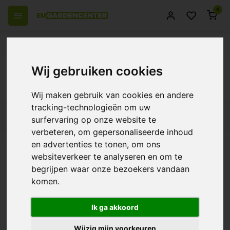
0
el Europa
14 Dagen retourrecht
Beste klantenservice
Terug
Wij gebruiken cookies
Producten getagd met co2
Wij maken gebruik van cookies en andere
tracking-technologieën om uw
Filters
surfervaring op onze website te
verbeteren, om gepersonaliseerde inhoud
en advertenties te tonen, om ons
websiteverkeer te analyseren en om te
Airbomz CO2 Dispenser -
begrijpen waar onze bezoekers vandaan
Compleet
komen.
€44,95
Ik ga akkoord
Wijzig mijn voorkeuren