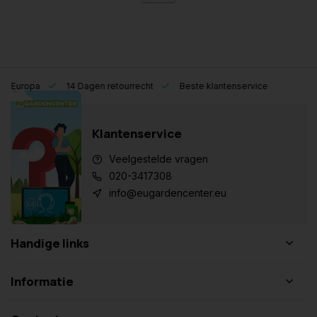
eel Europa
14 Dagen retourrecht
Beste klantenservice
Klantenservice
Veelgestelde vragen
020-3417308
info@eugardencenter.eu
Handige links
Informatie