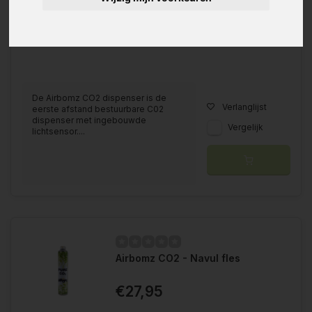
De Airbomz CO2 dispenser is de
Verlanglijst
eerste afstand bestuurbare C02
dispenser met ingebouwde
Vergelijk
lichtsensor....
Airbomz CO2 - Navul fles
€27,95