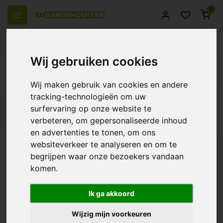
0
el Europa
14 Dagen retourrecht
Beste klantenservice
Wij gebruiken cookies
Terug
Producten getagd met Df16
Wij maken gebruik van cookies en andere
tracking-technologieën om uw
surfervaring op onze website te
Filters
verbeteren, om gepersonaliseerde inhoud
en advertenties te tonen, om ons
websiteverkeer te analyseren en om te
begrijpen waar onze bezoekers vandaan
Secret Jardin DF Light
komen.
Baffle
€12,95
Ik ga akkoord
Wijzig mijn voorkeuren