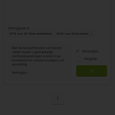
Verkrijgbaar in
DF16 voor 16-19mm tentstokken
DF25 voor 25mm tentstokken
Met de kanaalflenzen van Secret
Verlanglijst
Jardin maakt u gemakkelijk
ventilatieopeningen overal in uw
Vergelijk
kweektent en vereenvoudigd u uw
opstelling.
Verkrijgba...
1