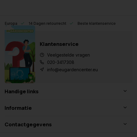
eel Europa
14 Dagen retourrecht
Beste klantenservice
Klantenservice
Veelgestelde vragen
020-3417308
info@eugardencenter.eu
Handige links
Informatie
Contactgegevens