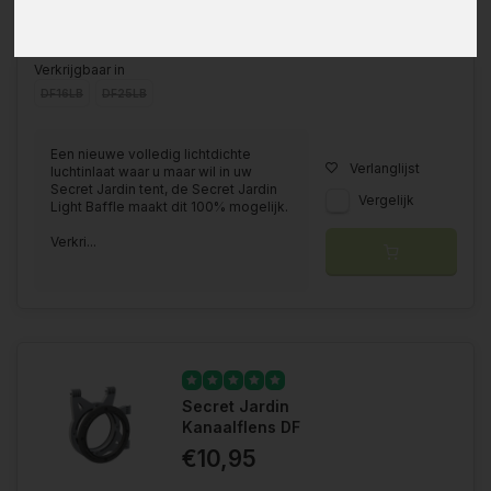
Verkrijgbaar in
DF16LB
DF25LB
Een nieuwe volledig lichtdichte
Verlanglijst
luchtinlaat waar u maar wil in uw
Secret Jardin tent, de Secret Jardin
Vergelijk
Light Baffle maakt dit 100% mogelijk.
Verkri...
Secret Jardin
Kanaalflens DF
€10,95