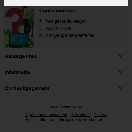
Klantenservice
Veelgestelde vragen
020-3417308
info@eugardencenter.eu
Handige links
Informatie
Contactgegevens
© EUGardencenter
Algemene voorwaarden
Disclaimer
Privacy
Policy
Sitemap
Wijzig cookie voorkeuren