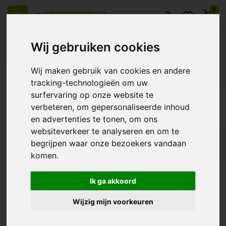
0
Wij gebruiken cookies
Wij maken gebruik van cookies en andere
heel Europa
14 Dagen retourrecht
Beste klantenservice
tracking-technologieën om uw
surfervaring op onze website te
Terug
verbeteren, om gepersonaliseerde inhoud
Producten getagd met dry net
en advertenties te tonen, om ons
websiteverkeer te analyseren en om te
begrijpen waar onze bezoekers vandaan
Filters
komen.
Ik ga akkoord
Wijzig mijn voorkeuren
 heel Europa
14 Dagen retourrecht
Beste klantenservice