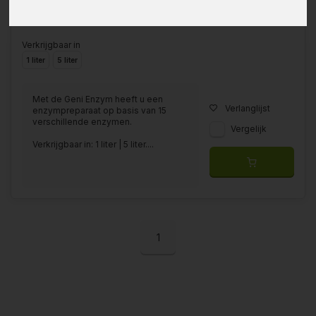
Verkrijgbaar in
1 liter
5 liter
Met de Geni Enzym heeft u een
Verlanglijst
enzympreparaat op basis van 15
verschillende enzymen.
Vergelijk
Verkrijgbaar in: 1 liter | 5 liter....
1