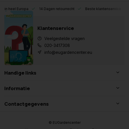
eel Europa
14 Dagen retourrecht
Beste klantenservice
Klantenservice
Veelgestelde vragen
020-3417308
info@eugardencenter.eu
Handige links
Informatie
Contactgegevens
© EUGardencenter