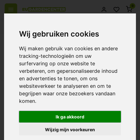
0
el Europa
14 Dagen retourrecht
Beste klantenservice
Wij gebruiken cookies
Terug
Wij maken gebruik van cookies en andere
Producten getagd met Enzympreparaat
tracking-technologieën om uw
surfervaring op onze website te
Filters
verbeteren, om gepersonaliseerde inhoud
en advertenties te tonen, om ons
websiteverkeer te analyseren en om te
begrijpen waar onze bezoekers vandaan
komen.
Geni Enzym
€26,17
Ik ga akkoord
Wijzig mijn voorkeuren