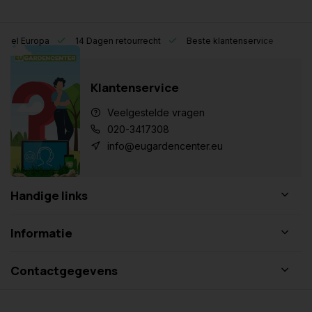
eel Europa
14 Dagen retourrecht
Beste klantenservice
Klantenservice
Veelgestelde vragen
020-3417308
info@eugardencenter.eu
Handige links
Informatie
Contactgegevens