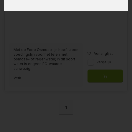
Met de Ferro Osmose lijn heeft u een
Verlanglijst
voedingslijn voor het telen met
osmose- of regenwater, in dit soort
Vergelijk
water is er geen EC-waarde
aanwezig.
Verk...
1