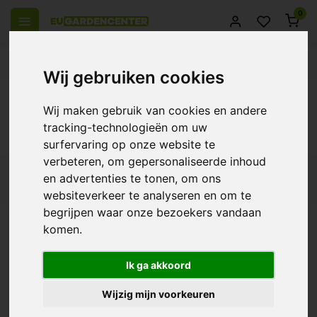
0
el Europa
14 Dagen retourrecht
Beste klantenservice
Wij gebruiken cookies
Terug
Wij maken gebruik van cookies en andere
Producten getagd met ferro osmose coco
tracking-technologieën om uw
groei
surfervaring op onze website te
verbeteren, om gepersonaliseerde inhoud
en advertenties te tonen, om ons
Filters
websiteverkeer te analyseren en om te
begrijpen waar onze bezoekers vandaan
komen.
Ferro Osmose Coco
Groei
Ik ga akkoord
€38,75
Wijzig mijn voorkeuren