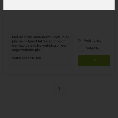
Met de Ferro Radix heeft u een uniek
Verlanglijst
planten hulpmiddel die zorgt voor
een explosieve beworteling bij een
Vergelijk
ongewortelde plant.
Verkrijgbaar in: 100...
1