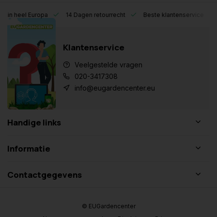
eel Europa
14 Dagen retourrecht
Beste klantenservice
Klantenservice
Veelgestelde vragen
020-3417308
info@eugardencenter.eu
Handige links
Informatie
Contactgegevens
© EUGardencenter