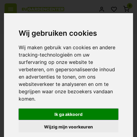
0
el Europa
14 Dagen retourrecht
Beste klantenservice
Wij gebruiken cookies
Terug
Wij maken gebruik van cookies en andere
Producten getagd met Ferro Radix
tracking-technologieën om uw
surfervaring op onze website te
Filters
verbeteren, om gepersonaliseerde inhoud
en advertenties te tonen, om ons
websiteverkeer te analyseren en om te
begrijpen waar onze bezoekers vandaan
komen.
Ferro Radix
€24,45
Ik ga akkoord
Wijzig mijn voorkeuren