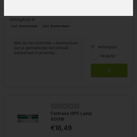
Verkrijgbaar in
Incl. thermostaat
Excl. thermostaat
Met de fan controller + thermostaat
Verlanglijst
kun je gemakkelijk het klimaat
beheersen in je ruimte....
Vergelijk
Fertraso HPS Lamp
600W
€16,49