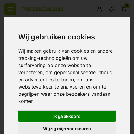
0
el Europa
14 Dagen retourrecht
Beste klantenservice
Wij gebruiken cookies
Terug
Producten getagd met fertraso
Wij maken gebruik van cookies en andere
tracking-technologieën om uw
surfervaring op onze website te
Filters
verbeteren, om gepersonaliseerde inhoud
en advertenties te tonen, om ons
websiteverkeer te analyseren en om te
begrijpen waar onze bezoekers vandaan
Fancontrol + thermostaat
komen.
€19,95
Ik ga akkoord
Wijzig mijn voorkeuren