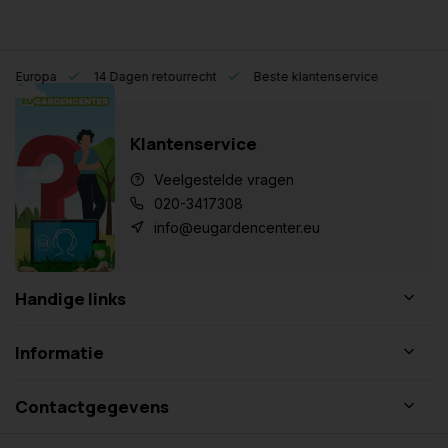
eel Europa
14 Dagen retourrecht
Beste klantenservice
Klantenservice
Veelgestelde vragen
020-3417308
info@eugardencenter.eu
Handige links
Informatie
Contactgegevens