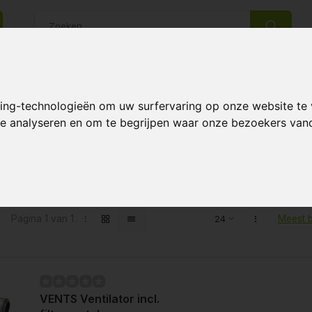
14 Dagen retourrecht
Beste klantenservice
king-technologieën om uw surfervaring op onze website te
 te analyseren en om te begrijpen waar onze bezoekers va
en getagd met filter + demper
Pagina 1 van 1
Meest 
VENTS Ventilator incl.