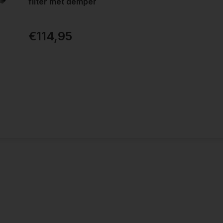
filter met demper
€114,95