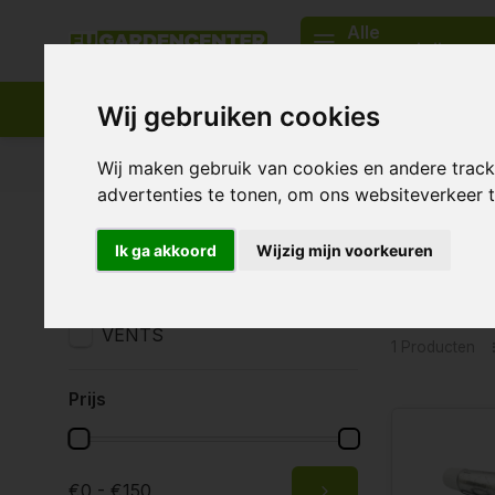
Alle
categorieën
Wij gebruiken cookies
Passend assortiment
Levering in heel Europa
Wij maken gebruik van cookies en andere trac
advertenties te tonen, om ons websiteverkeer
Home
Tags
filter + demper
Ik ga akkoord
Wijzig mijn voorkeuren
Product
Merken
Alle merken
VENTS
1 Producten
Prijs
€0 - €150