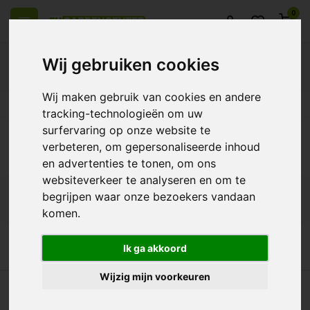
0
Wij gebruiken cookies
Wij maken gebruik van cookies en andere
el Europa
14 Dagen retourrecht
Beste klantenservice
tracking-technologieën om uw
surfervaring op onze website te
Terug
verbeteren, om gepersonaliseerde inhoud
Producten getagd met flowmax
en advertenties te tonen, om ons
websiteverkeer te analyseren en om te
begrijpen waar onze bezoekers vandaan
Filters
komen.
Ik ga akkoord
Wijzig mijn voorkeuren
heel Europa
14 Dagen retourrecht
Beste klantenservice