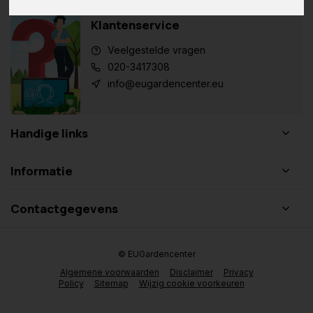
Klantenservice
Veelgestelde vragen
020-3417308
info@eugardencenter.eu
Handige links
Informatie
Contactgegevens
© EUGardencenter
Algemene voorwaarden
Disclaimer
Privacy
Policy
Sitemap
Wijzig cookie voorkeuren