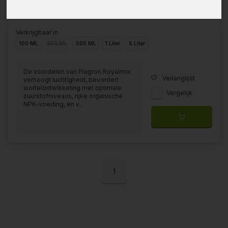
Verkrijgbaar in
100 ML
250 ML
500 ML
1 Liter
5 Liter
De voordelen van Plagron Royalmix:
Verlanglijst
verhoogt luchtigheid, bevordert
wortelontwikkeling met optimale
Vergelijk
zuurstofniveaus, rijke organische
NPK-voeding, en v...
1