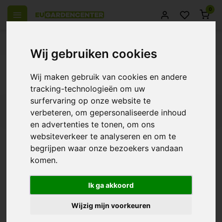
0
el Europa
14 Dagen retourrecht
Beste klantenservice
Wij gebruiken cookies
Terug
Wij maken gebruik van cookies en andere
Producten getagd met geur verbeteraar
tracking-technologieën om uw
surfervaring op onze website te
Filters
verbeteren, om gepersonaliseerde inhoud
en advertenties te tonen, om ons
websiteverkeer te analyseren en om te
begrijpen waar onze bezoekers vandaan
komen.
Plagron Sugar Royal
€52,59
Ik ga akkoord
Wijzig mijn voorkeuren