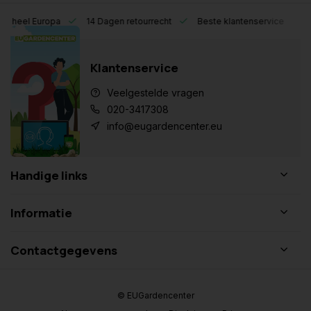
eel Europa
14 Dagen retourrecht
Beste klantenservice
Klantenservice
Veelgestelde vragen
020-3417308
info@eugardencenter.eu
Handige links
Informatie
Contactgegevens
© EUGardencenter