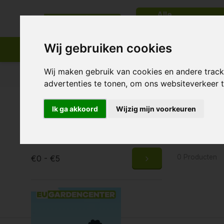
Alle
categorieën
Wij gebruiken cookies
Wij maken gebruik van cookies en andere trac
Passend assortiment
Levering in heel Europa
advertenties te tonen, om ons websiteverkeer
Home
Tags
GHE Seaweed
Ik ga akkoord
Wijzig mijn voorkeuren
Produc
Prijs
0 Producten
€0 - €5