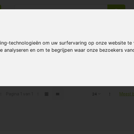
king-technologieën om uw surfervaring op onze website te
14 Dagen retourrecht
Beste klantenservice
 te analyseren en om te begrijpen waar onze bezoekers va
ten getagd met GHE Seaweed
Pagina 1 van 1
Meest 