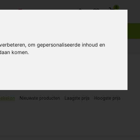
0
Klantenservice
 verbeteren, om gepersonaliseerde inhoud en
ndaan komen.
bekeken
Nieuwste producten
Laagste prijs
Hoogste prijs