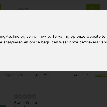
14 Dagen retourrecht
Beste klantenservice
king-technologieën om uw surfervaring op onze website te
 te analyseren en om te begrijpen waar onze bezoekers va
ten getagd met groei systeem
Pagina 1 van 1
Meest 
Atami Wilma