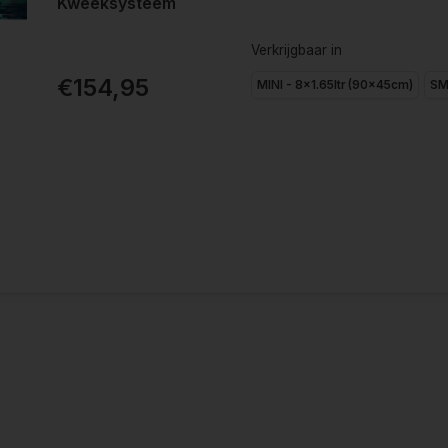
Kweeksysteem
Verkrijgbaar in
€154,95
MINI - 8x1.65ltr (90x45cm)
SM