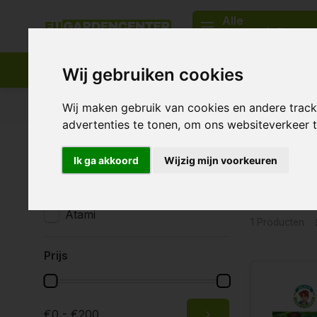
Alle
categorieën
Wij gebruiken cookies
Passend assortiment
Levering in heel Europa
Wij maken gebruik van cookies en andere trac
advertenties te tonen, om ons websiteverkeer
Home
Tags
groei systeem
Ik ga akkoord
Wijzig mijn voorkeuren
Produc
Merken
Alle merken
Atami
1 Producten
Prijs
€0 - €200