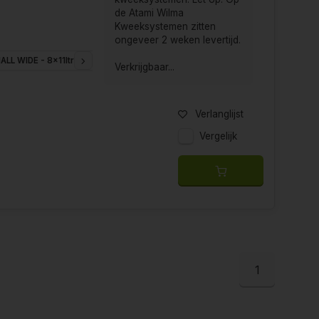
de Atami Wilma
Kweeksystemen zitten
ongeveer 2 weken levertijd.
ALL WIDE - 8x11ltr (120x60cm)
SMALL WIDE - 10x6.5ltr (120x60cm)
LARG
Verkrijgbaar...
Verlanglijst
Vergelijk
1