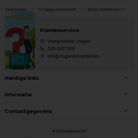
eel Europa
14 Dagen retourrecht
Beste klantenservice
Klantenservice
Veelgestelde vragen
020-3417308
info@eugardencenter.eu
Handige links
Informatie
Contactgegevens
© EUGardencenter