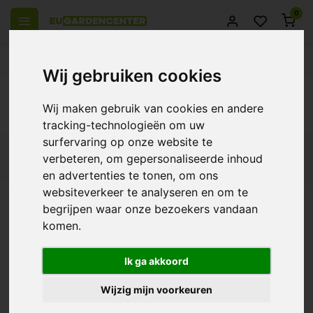
0
el Europa
14 Dagen retourrecht
Beste klantenservice
Wij gebruiken cookies
Terug
Wij maken gebruik van cookies en andere
Producten getagd met Hesi pack
tracking-technologieën om uw
surfervaring op onze website te
Filters
verbeteren, om gepersonaliseerde inhoud
en advertenties te tonen, om ons
websiteverkeer te analyseren en om te
begrijpen waar onze bezoekers vandaan
komen.
Hesi Pack
€12,90
Ik ga akkoord
Wijzig mijn voorkeuren