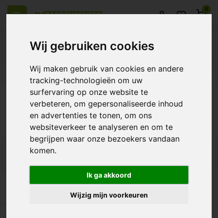
0
Wij gebruiken cookies
Wij maken gebruik van cookies en andere
heel Europa
14 Dagen retourrecht
Beste klantenservice
tracking-technologieën om uw
surfervaring op onze website te
Terug
verbeteren, om gepersonaliseerde inhoud
Producten getagd met HS-2 Portable CO2
en advertenties te tonen, om ons
Meter
websiteverkeer te analyseren en om te
begrijpen waar onze bezoekers vandaan
komen.
Filters
Ik ga akkoord
Wijzig mijn voorkeuren
n heel Europa
14 Dagen retourrecht
Beste klantenservice