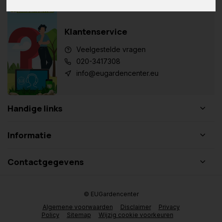
Klantenservice
Veelgestelde vragen
020-3417308
info@eugardencenter.eu
Handige links
Informatie
Contactgegevens
© EUGardencenter
Algemene voorwaarden
Disclaimer
Privacy
Policy
Sitemap
Wijzig cookie voorkeuren