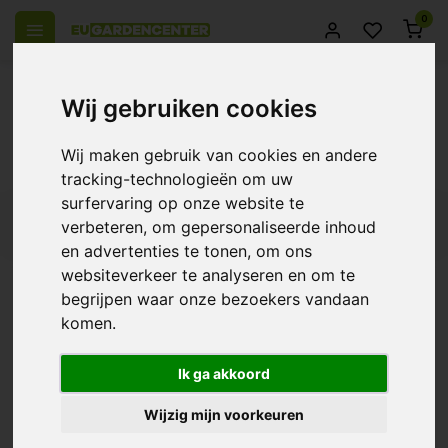
0
el Europa
14 Dagen retourrecht
Beste klantenservice
Wij gebruiken cookies
Terug
Wij maken gebruik van cookies en andere
Producten getagd met In-Line Tap
tracking-technologieën om uw
surfervaring op onze website te
Filters
verbeteren, om gepersonaliseerde inhoud
en advertenties te tonen, om ons
websiteverkeer te analyseren en om te
begrijpen waar onze bezoekers vandaan
komen.
AutoPot Kraan
€3,50
Ik ga akkoord
Wijzig mijn voorkeuren