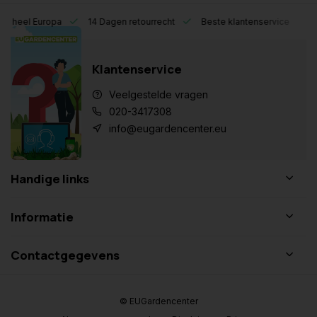
eel Europa
14 Dagen retourrecht
Beste klantenservice
Klantenservice
Veelgestelde vragen
020-3417308
info@eugardencenter.eu
Handige links
Informatie
Contactgegevens
© EUGardencenter