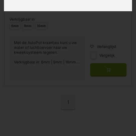
Verkrijgbaar in
6mm
9mm
16mm
Met de AutoPot kraantjes kunt u uw
Verlanglijst
water of luchttoevoer naar uw
kweeksysteem regelen.
Vergelijk
Verkrijgbaar in: 6mm | 9mm | 16mm....
1