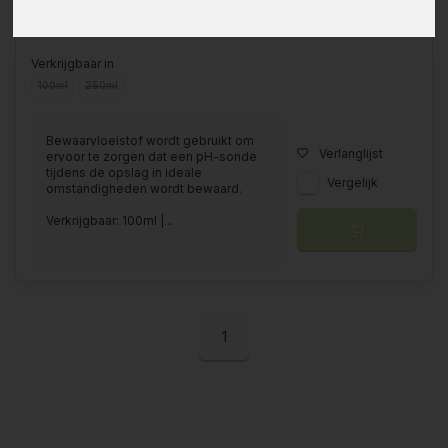
Verkrijgbaar in
100ml
250ml
Bewaarvloeistof wordt gebruikt om
Verlanglijst
ervoor te zorgen dat een pH-sonde
tijdens de opslag in ideale
Vergelijk
omstandigheden wordt bewaard.
Verkrijgbaar: 100ml |...
1