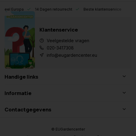
eel Europa
14 Dagen retourrecht
Beste klantenservice
Klantenservice
Veelgestelde vragen
020-3417308
info@eugardencenter.eu
Handige links
Informatie
Contactgegevens
© EUGardencenter