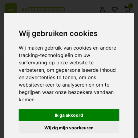
0
el Europa
14 Dagen retourrecht
Beste klantenservice
Wij gebruiken cookies
Terug
Wij maken gebruik van cookies en andere
Producten getagd met kci
tracking-technologieën om uw
surfervaring op onze website te
Filters
verbeteren, om gepersonaliseerde inhoud
en advertenties te tonen, om ons
websiteverkeer te analyseren en om te
begrijpen waar onze bezoekers vandaan
komen.
Bluelab pH Probe KCl
Bewaarvloeistof
€10,45
Ik ga akkoord
Wijzig mijn voorkeuren