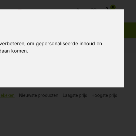
0
Klantenservice
 verbeteren, om gepersonaliseerde inhoud en
ndaan komen.
bekeken
Nieuwste producten
Laagste prijs
Hoogste prijs