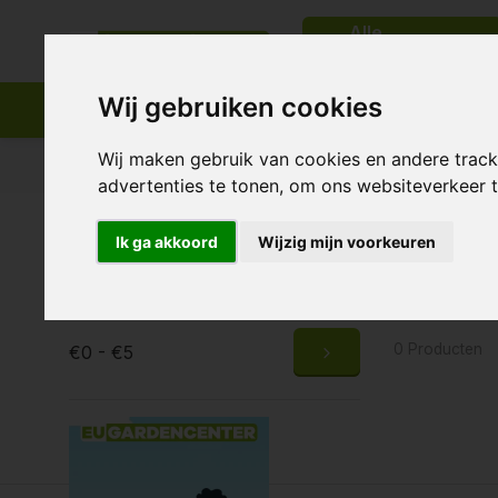
Alle
categorieën
Wij gebruiken cookies
Wij maken gebruik van cookies en andere trac
Passend assortiment
Levering in heel Europa
advertenties te tonen, om ons websiteverkeer
Home
Tags
KIND
Ik ga akkoord
Wijzig mijn voorkeuren
Produc
Prijs
0 Producten
€0 - €5