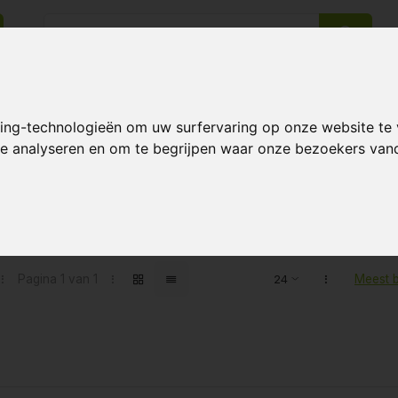
king-technologieën om uw surfervaring op onze website te
14 Dagen retourrecht
Beste klantenservice
 te analyseren en om te begrijpen waar onze bezoekers va
ten getagd met KIND
Pagina 1 van 1
Meest 