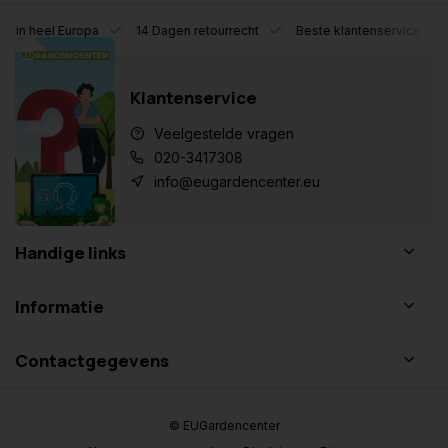
eel Europa
14 Dagen retourrecht
Beste klantenservice
Klantenservice
Veelgestelde vragen
020-3417308
info@eugardencenter.eu
Handige links
Informatie
Contactgegevens
© EUGardencenter