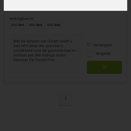
Verkrijgbaar in
250 Watt
400 Watt
600 Watt
Met de lampen van Osram heeft u
Verlanglijst
een HPS lamp die speciaal is
ontwikkeld voor de glastuinbouw en
Vergelijk
voldoet aan alle strenge eisen
hiervoor. De Osram Plan...
1