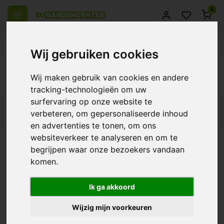
0
el Europa
14 Dagen retourrecht
Beste klantenservice
Wij gebruiken cookies
Terug
Wij maken gebruik van cookies en andere
Producten getagd met licht
tracking-technologieën om uw
surfervaring op onze website te
Filters
verbeteren, om gepersonaliseerde inhoud
en advertenties te tonen, om ons
websiteverkeer te analyseren en om te
begrijpen waar onze bezoekers vandaan
komen.
Osram Plantastar HPS
€19,30
Ik ga akkoord
Wijzig mijn voorkeuren