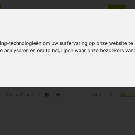
king-technologieën om uw surfervaring op onze website te
14 Dagen retourrecht
Beste klantenservice
 te analyseren en om te begrijpen waar onze bezoekers va
ten getagd met Monitor
Pagina 1 van 1
Meest 