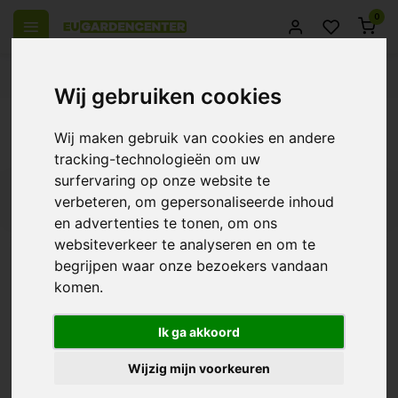
0
el Europa
14 Dagen retourrecht
Beste klantenservice
Wij gebruiken cookies
Terug
Wij maken gebruik van cookies en andere
Producten getagd met navul fles
tracking-technologieën om uw
surfervaring op onze website te
Filters
verbeteren, om gepersonaliseerde inhoud
en advertenties te tonen, om ons
websiteverkeer te analyseren en om te
begrijpen waar onze bezoekers vandaan
komen.
Airbomz CO2 - Navul fles
€27,95
Ik ga akkoord
Wijzig mijn voorkeuren