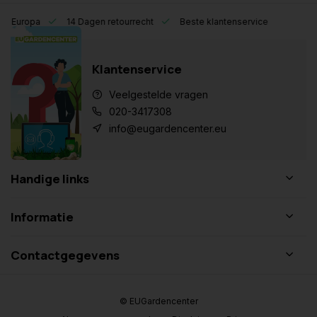
eel Europa
14 Dagen retourrecht
Beste klantenservice
Klantenservice
Veelgestelde vragen
020-3417308
info@eugardencenter.eu
Handige links
Informatie
Contactgegevens
© EUGardencenter