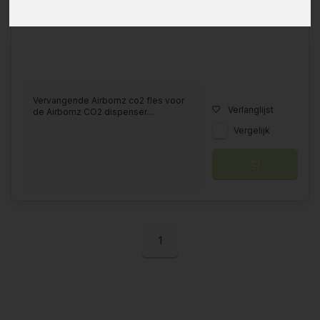
Vervangende Airbomz co2 fles voor
Verlanglijst
de Airbomz CO2 dispenser....
Vergelijk
1