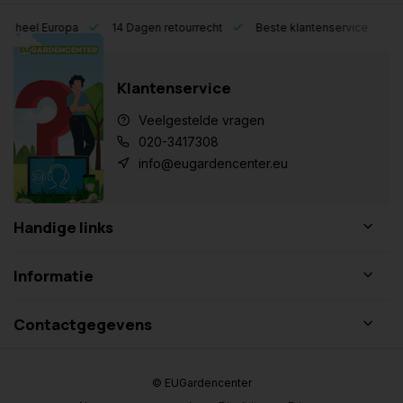
eel Europa
14 Dagen retourrecht
Beste klantenservice
Klantenservice
Veelgestelde vragen
020-3417308
info@eugardencenter.eu
Handige links
Informatie
Contactgegevens
© EUGardencenter