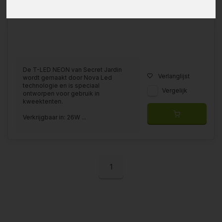
De T-LED NEON van Secret Jardin
Verlanglijst
wordt gemaakt door Nova Led
technologie en is speciaal
Vergelijk
ontworpen voor gebruik in
kweektenten.
Verkrijgbaar in: 26W ...
1