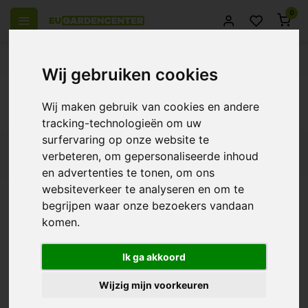
0
el Europa
14 Dagen retourrecht
Beste klantenservice
Wij gebruiken cookies
Terug
Wij maken gebruik van cookies en andere
Producten getagd met neon
tracking-technologieën om uw
surfervaring op onze website te
Filters
verbeteren, om gepersonaliseerde inhoud
en advertenties te tonen, om ons
websiteverkeer te analyseren en om te
begrijpen waar onze bezoekers vandaan
komen.
Secret Jardin T-LED
€51,70
Ik ga akkoord
Wijzig mijn voorkeuren