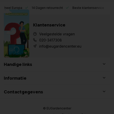
eel Europa
14 Dagen retourrecht
Beste klantenservice
Klantenservice
Veelgestelde vragen
020-3417308
info@eugardencenter.eu
Handige links
Informatie
Contactgegevens
© EUGardencenter