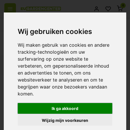
0
el Europa
14 Dagen retourrecht
Beste klantenservice
Wij gebruiken cookies
Terug
Wij maken gebruik van cookies en andere
Producten getagd met non-perlite
tracking-technologieën om uw
surfervaring op onze website te
Filters
verbeteren, om gepersonaliseerde inhoud
en advertenties te tonen, om ons
websiteverkeer te analyseren en om te
begrijpen waar onze bezoekers vandaan
komen.
Plagron Lightmix
€10,99
Ik ga akkoord
Wijzig mijn voorkeuren