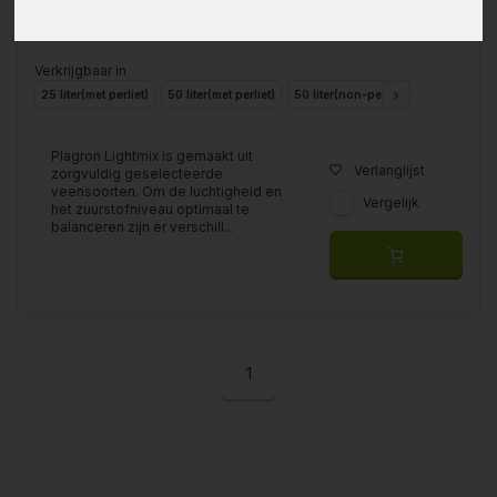
Verkrijgbaar in
25 liter(met perliet)
50 liter(met perliet)
50 liter(non-perliet)
Plagron Lightmix is gemaakt uit
Verlanglijst
zorgvuldig geselecteerde
veensoorten. Om de luchtigheid en
Vergelijk
het zuurstofniveau optimaal te
balanceren zijn er verschill...
1