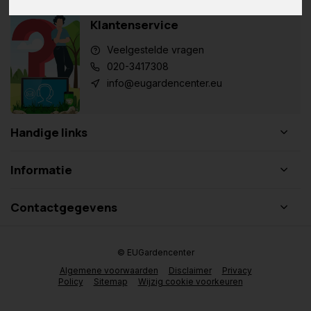
Klantenservice
Veelgestelde vragen
020-3417308
info@eugardencenter.eu
Handige links
Informatie
Contactgegevens
© EUGardencenter
Algemene voorwaarden
Disclaimer
Privacy
Policy
Sitemap
Wijzig cookie voorkeuren