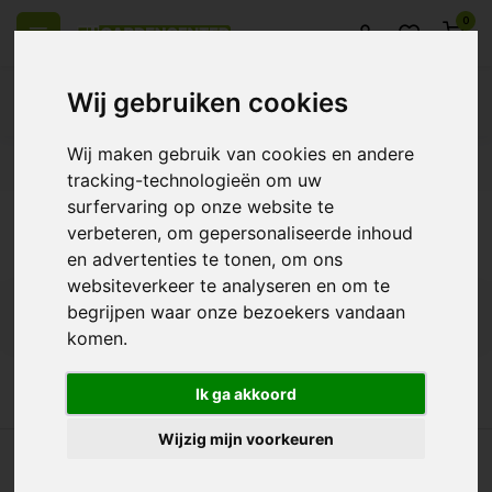
0
Wij gebruiken cookies
Wij maken gebruik van cookies en andere
eel Europa
14 Dagen retourrecht
Beste klantenservice
tracking-technologieën om uw
surfervaring op onze website te
Terug
verbeteren, om gepersonaliseerde inhoud
Producten getagd met Original
en advertenties te tonen, om ons
websiteverkeer te analyseren en om te
begrijpen waar onze bezoekers vandaan
Filters
komen.
Ik ga akkoord
Wijzig mijn voorkeuren
heel Europa
14 Dagen retourrecht
Beste klantenservice