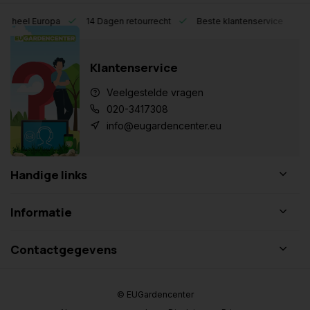
eel Europa
14 Dagen retourrecht
Beste klantenservice
Klantenservice
Veelgestelde vragen
020-3417308
info@eugardencenter.eu
Handige links
Informatie
Contactgegevens
© EUGardencenter