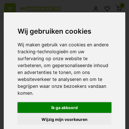
0
el Europa
14 Dagen retourrecht
Beste klantenservice
Wij gebruiken cookies
Terug
Wij maken gebruik van cookies en andere
Producten getagd met plan b
tracking-technologieën om uw
surfervaring op onze website te
Filters
verbeteren, om gepersonaliseerde inhoud
en advertenties te tonen, om ons
websiteverkeer te analyseren en om te
begrijpen waar onze bezoekers vandaan
komen.
Rogis Plan B
€12,00
Ik ga akkoord
Wijzig mijn voorkeuren