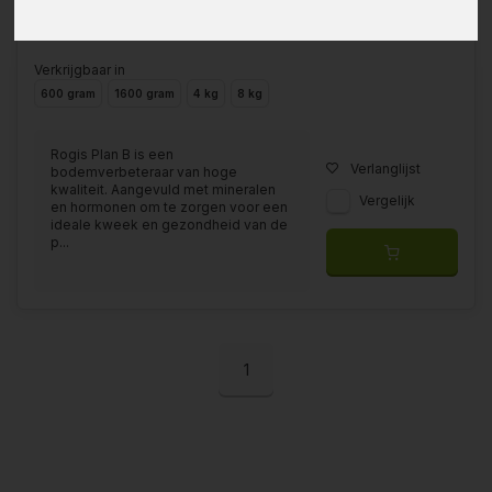
Verkrijgbaar in
600 gram
1600 gram
4 kg
8 kg
Rogis Plan B is een
Verlanglijst
bodemverbeteraar van hoge
kwaliteit. Aangevuld met mineralen
Vergelijk
en hormonen om te zorgen voor een
ideale kweek en gezondheid van de
p...
1