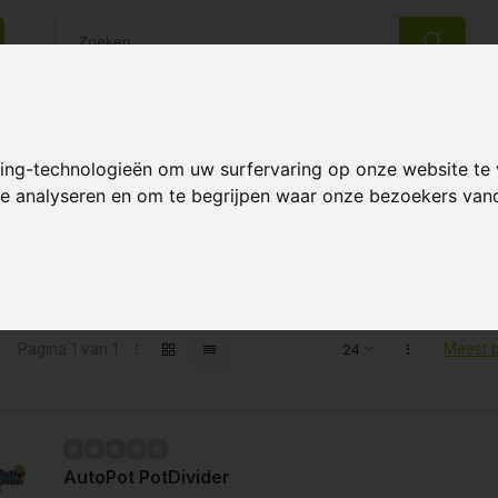
14 Dagen retourrecht
Beste klantenservice
king-technologieën om uw surfervaring op onze website te
 te analyseren en om te begrijpen waar onze bezoekers va
ten getagd met PotDivider
Pagina 1 van 1
Meest 
AutoPot PotDivider