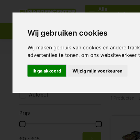
Alle
categorieën
Wij gebruiken cookies
Passend assortiment
Levering in heel Europa
Wij maken gebruik van cookies en andere trac
advertenties te tonen, om ons websiteverkeer
Home
Tags
PotDivider
Ik ga akkoord
Wijzig mijn voorkeuren
Produc
Merken
Alle merken
Autopot
1 Producten
Prijs
€0 - €15