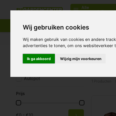
Alle
categorieën
Wij gebruiken cookies
Passend assortiment
Levering in heel Europa
Wij maken gebruik van cookies en andere trac
advertenties te tonen, om ons websiteverkeer
Home
Tags
Potsock
Ik ga akkoord
Wijzig mijn voorkeuren
Produc
Merken
Alle merken
Autopot
1 Producten
Prijs
€0 - €10