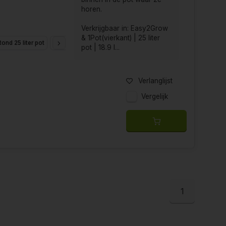
horen.
Verkrijgbaar in: Easy2Grow
& 1Pot(vierkant) | 25 liter
Rond 25 liter pot
18.9 liter Smartpot
pot | 18.9 l...
Verlanglijst
Vergelijk
1