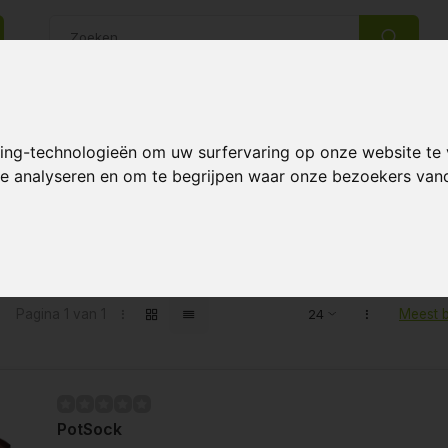
14 Dagen retourrecht
Beste klantenservice
king-technologieën om uw surfervaring op onze website te
 te analyseren en om te begrijpen waar onze bezoekers va
ten getagd met Potsock
Pagina 1 van 1
Meest 
PotSock