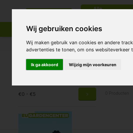
Alle
categorieën
Wij gebruiken cookies
Wij maken gebruik van cookies en andere trac
Passend assortiment
Levering in heel Europa
advertenties te tonen, om ons websiteverkeer
Home
Tags
Protect
Ik ga akkoord
Wijzig mijn voorkeuren
Produc
Prijs
0 Producten
€0 - €5