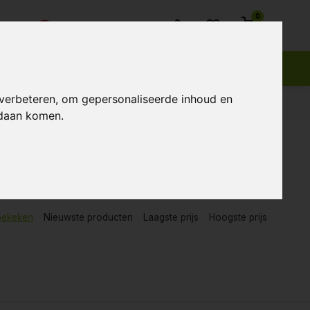
0
Klantenservice
 verbeteren, om gepersonaliseerde inhoud en
ndaan komen.
bekeken
Nieuwste producten
Laagste prijs
Hoogste prijs