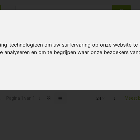
king-technologieën om uw surfervaring op onze website te
14 Dagen retourrecht
Beste klantenservice
 te analyseren en om te begrijpen waar onze bezoekers va
ten getagd met Protect
Pagina 1 van 1
Meest 