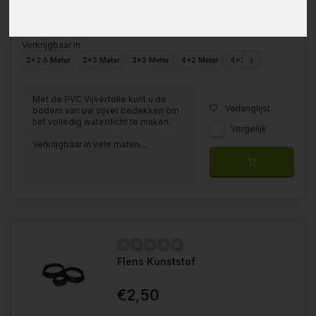
Verkrijgbaar in
2x2.5 Meter
2x3 Meter
3x3 Meter
4x2 Meter
4x3 Meter
4x4 Mete
Met de PVC Vijverfolie kunt u de
Verlanglijst
bodem van uw vijver bedekken om
het volledig waterdicht te maken.
Vergelijk
Verkrijgbaar in vele maten....
Flens Kunststof
€2,50