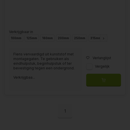
Verkrijgbaar in
100mm
125mm
160mm
200mm
250mm
315mm
355mm
400
Flens vervaardigd uit kunststof met
Verlanglijst
montagegaten. Te gebruiken als
eindhulpstuk, beginhulpstuk of ter
Vergelijk
bevestiging tegen een ondergrond.
Verkrijgbaa...
1