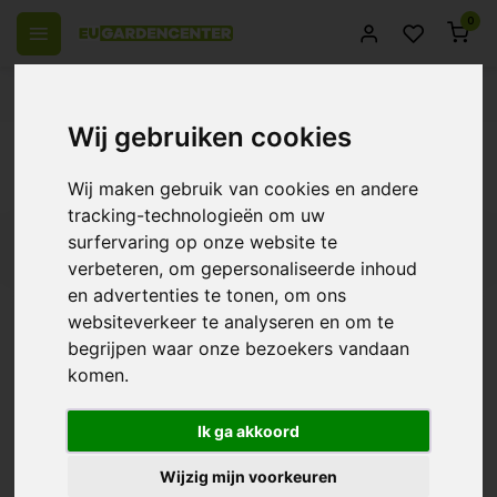
0
el Europa
14 Dagen retourrecht
Beste klantenservice
Wij gebruiken cookies
Terug
Producten getagd met PVC
Wij maken gebruik van cookies en andere
tracking-technologieën om uw
surfervaring op onze website te
Filters
verbeteren, om gepersonaliseerde inhoud
en advertenties te tonen, om ons
websiteverkeer te analyseren en om te
begrijpen waar onze bezoekers vandaan
Aquaking PVC Vijverfolie
komen.
0.5mm
€25,58
Ik ga akkoord
Wijzig mijn voorkeuren