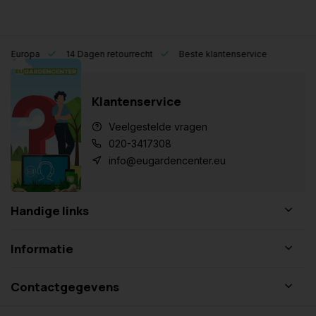
eel Europa
14 Dagen retourrecht
Beste klantenservice
Klantenservice
Veelgestelde vragen
020-3417308
info@eugardencenter.eu
Handige links
Informatie
Contactgegevens