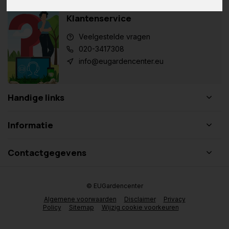
Klantenservice
Veelgestelde vragen
020-3417308
info@eugardencenter.eu
Handige links
Informatie
Contactgegevens
© EUGardencenter
Algemene voorwaarden
Disclaimer
Privacy
Policy
Sitemap
Wijzig cookie voorkeuren