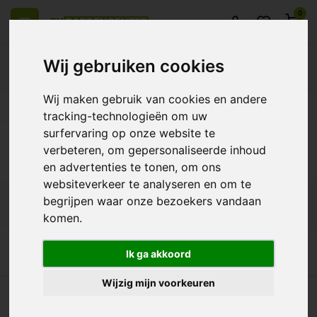
0
Wij gebruiken cookies
Wij maken gebruik van cookies en andere
el Europa
14 Dagen retourrecht
Beste klantenservice
tracking-technologieën om uw
surfervaring op onze website te
Terug
verbeteren, om gepersonaliseerde inhoud
Producten getagd met Ripen
en advertenties te tonen, om ons
websiteverkeer te analyseren en om te
begrijpen waar onze bezoekers vandaan
Filters
komen.
Ik ga akkoord
Wijzig mijn voorkeuren
heel Europa
14 Dagen retourrecht
Beste klantenservice