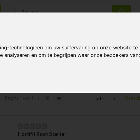
14 Dagen retourrecht
Beste klantenservice
king-technologieën om uw surfervaring op onze website te
 te analyseren en om te begrijpen waar onze bezoekers va
ten getagd met Root Starter
Pagina 1 van 1
Meest 
Hortifit Root Starter