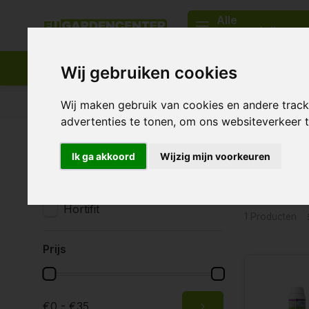
Alle
categorieën
Wij gebruiken cookies
Passend assortiment
Levering in heel Europa
Wij maken gebruik van cookies en andere trac
advertenties te tonen, om ons websiteverkeer
Home
Tags
Root Starter
Ik ga akkoord
Wijzig mijn voorkeuren
Produc
Merken
Alle merken
Hortifit
1 Producten
Prijs
€0 - €35